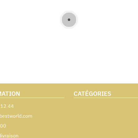
MATION
CATÉGORIES
 12 44
bestworld.com
000
livraison