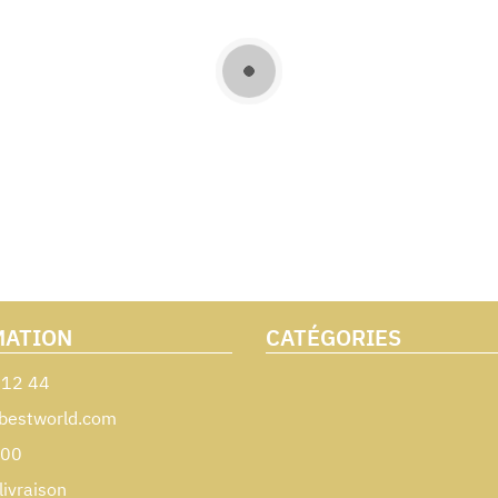
MATION
CATÉGORIES
 12 44
bestworld.com
000
livraison