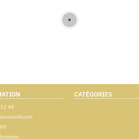
MATION
CATÉGORIES
 12 44
bestworld.com
000
livraison