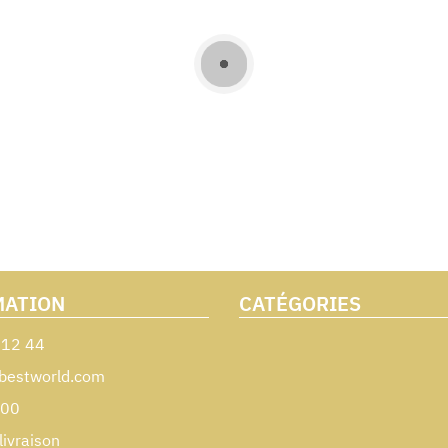
MATION
CATÉGORIES
 12 44
bestworld.com
000
livraison