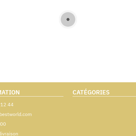
MATION
CATÉGORIES
 12 44
bestworld.com
000
livraison