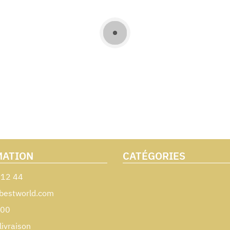
MATION
CATÉGORIES
 12 44
bestworld.com
000
livraison