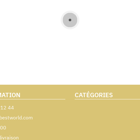
MATION
CATÉGORIES
 12 44
bestworld.com
000
livraison