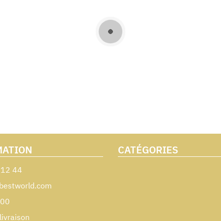
MATION
CATÉGORIES
 12 44
bestworld.com
000
livraison