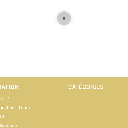
MATION
CATÉGORIES
 12 44
bestworld.com
000
livraison