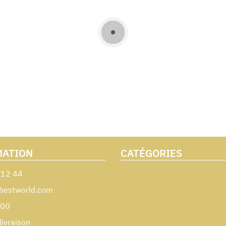
MATION
CATÉGORIES
 12 44
bestworld.com
000
livraison