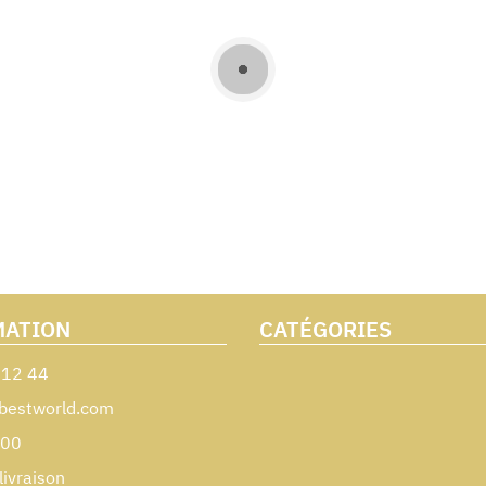
MATION
CATÉGORIES
 12 44
bestworld.com
000
livraison