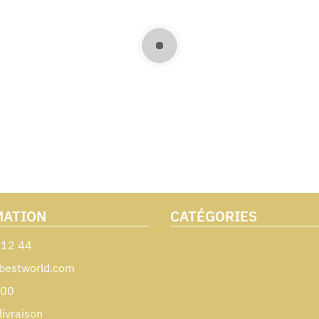
MATION
CATÉGORIES
 12 44
bestworld.com
000
livraison