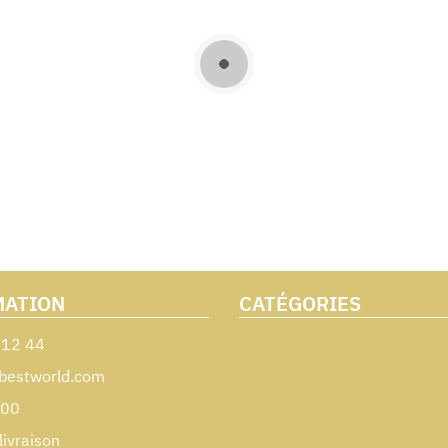
MATION
CATÉGORIES
 12 44
bestworld.com
000
livraison