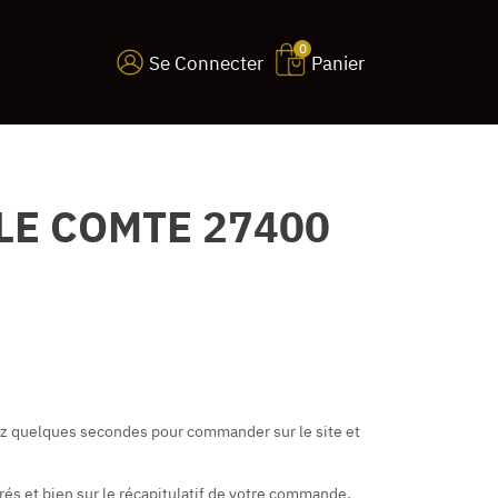
0
Se Connecter
Panier
LE COMTE 27400
nez quelques secondes pour commander sur le site et
rés et bien sur le récapitulatif de votre commande.