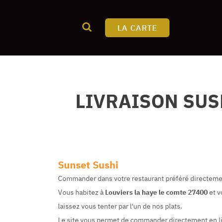
LA CARTE
LIVRAISON SUS
Sunset Sushi
Commander dans votre restaurant préféré directemen
Vous habitez à
Louviers la haye le comte 27400
et v
laissez vous tenter par l'un de nos plats.
Le site vous permet de commander directement en lign